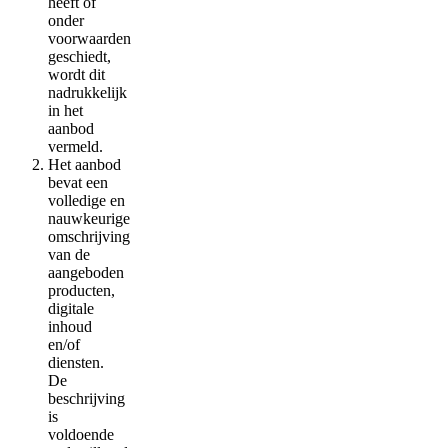
heeft of
onder
voorwaarden
geschiedt,
wordt dit
nadrukkelijk
in het
aanbod
vermeld.
Het aanbod
bevat een
volledige en
nauwkeurige
omschrijving
van de
aangeboden
producten,
digitale
inhoud
en/of
diensten.
De
beschrijving
is
voldoende