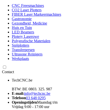
CNC Freesmachines
CO2 Laser Plotters
FIBER Laser Markeermachines
Gastronomie
Gezondheid, Medicine
Huis en Tuin
LED Beamers
Plotery Laserowe
Polygrafische Materialen
Snijplotters
Transferpersen
Ultrasone Reinigers
Werkplaats
Contact
TechCNC.be
BTW: BE 0803. 325. 987
E-mail:
info@techcnc.be
Telefoon
03 648 0295
Openingstijden
Maandag t/m
Vrijdag 9:00 - 17:00 uur