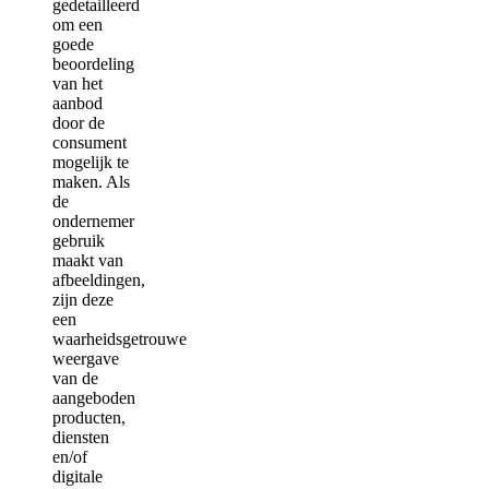
gedetailleerd
om een
goede
beoordeling
van het
aanbod
door de
consument
mogelijk te
maken. Als
de
ondernemer
gebruik
maakt van
afbeeldingen,
zijn deze
een
waarheidsgetrouwe
weergave
van de
aangeboden
producten,
diensten
en/of
digitale