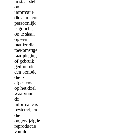
in staat stelt
om
informatie
die aan hem
persoonlijk
is gericht,
op te slaan
op een
manier die
toekomstige
raadpleging
of gebruik
gedurende
een periode
die is
afgestemd
op het doel
waarvoor
de
informatie is
bestemd, en
die
ongewijzigde
reproductie
van de