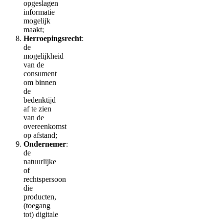
opgeslagen
informatie
mogelijk
maakt;
Herroepingsrecht
:
de
mogelijkheid
van de
consument
om binnen
de
bedenktijd
af te zien
van de
overeenkomst
op afstand;
Ondernemer
:
de
natuurlijke
of
rechtspersoon
die
producten,
(toegang
tot) digitale