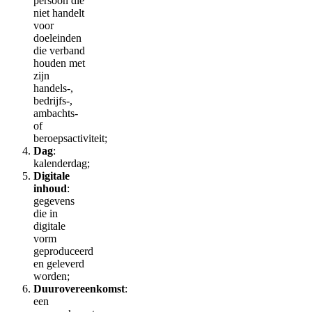
persoon die
niet handelt
voor
doeleinden
die verband
houden met
zijn
handels-,
bedrijfs-,
ambachts-
of
beroepsactiviteit;
Dag
:
kalenderdag;
Digitale
inhoud
:
gegevens
die in
digitale
vorm
geproduceerd
en geleverd
worden;
Duurovereenkomst
:
een