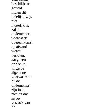
beschikbaar
gesteld.
Indien dit
redelijkerwijs
niet
mogelijk is,
zal de
ondernemer
voordat de
overeenkomst
op afstand
wordt
gesloten,
aangeven
op welke
wijze de
algemene
voorwaarden
bij de
ondernemer
zijn in te
zien en dat
zij op
verzoek van
de