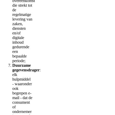
overeenkomst
die strekt tot
de
regelmatige
levering van
zaken,
diensten
en/of
digitale
inhoud
gedurende
een
bepaalde
periode;
Duurzame
gegevensdrager
:
elk
hulpmiddel
- waaronder
ook
begrepen e-
mail - dat de
consument
of
ondernemer