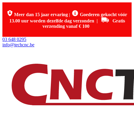
Meer dan 15 jaar ervaring
Goederen gekocht vóór
|
13.00 uur worden dezelfde dag verzonden
|
Gratis
verzending vanaf € 100
03 648 0295
info@techcnc.be