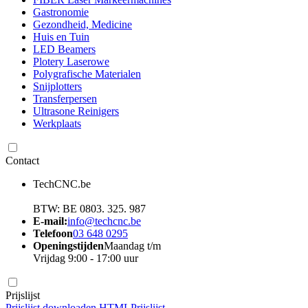
Gastronomie
Gezondheid, Medicine
Huis en Tuin
LED Beamers
Plotery Laserowe
Polygrafische Materialen
Snijplotters
Transferpersen
Ultrasone Reinigers
Werkplaats
Contact
TechCNC.be
BTW: BE 0803. 325. 987
E-mail:
info@techcnc.be
Telefoon
03 648 0295
Openingstijden
Maandag t/m
Vrijdag 9:00 - 17:00 uur
Prijslijst
Prijslijst downloaden HTML
Prijslijst