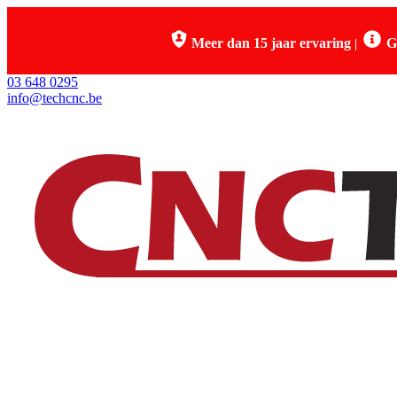
Meer dan 15 jaar ervaring
G
|
03 648 0295
info@techcnc.be