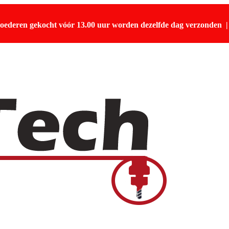
oederen gekocht vóór 13.00 uur worden dezelfde dag verzonden
|