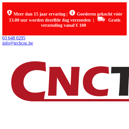
Meer dan 15 jaar ervaring
Goederen gekocht vóór
|
13.00 uur worden dezelfde dag verzonden
|
Gratis
verzending vanaf € 100
03 648 0295
info@techcnc.be