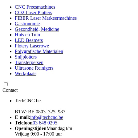
CNC Freesmachines
CO2 Laser Plotters
FIBER Laser Markeermachines
Gastronomie
Gezondheid, Medicine
Huis en Tuin
LED Beamers
Plotery Laserowe
Polygrafische Materialen
Snijplotters
Transferpersen
Ultrasone Reinigers
Werkplaats
Contact
TechCNC.be
BTW: BE 0803. 325. 987
E-mail:
info@techcnc.be
Telefoon
03 648 0295
Openingstijden
Maandag t/m
Vrijdag 9:00 - 17:00 uur