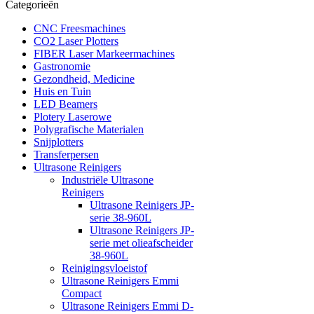
Categorieën
CNC Freesmachines
CO2 Laser Plotters
FIBER Laser Markeermachines
Gastronomie
Gezondheid, Medicine
Huis en Tuin
LED Beamers
Plotery Laserowe
Polygrafische Materialen
Snijplotters
Transferpersen
Ultrasone Reinigers
Industriële Ultrasone
Reinigers
Ultrasone Reinigers JP-
serie 38-960L
Ultrasone Reinigers JP-
serie met olieafscheider
38-960L
Reinigingsvloeistof
Ultrasone Reinigers Emmi
Compact
Ultrasone Reinigers Emmi D-