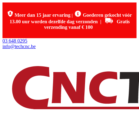
Meer dan 15 jaar ervaring
Goederen gekocht vóór
|
13.00 uur worden dezelfde dag verzonden
|
Gratis
verzending vanaf € 100
03 648 0295
info@techcnc.be