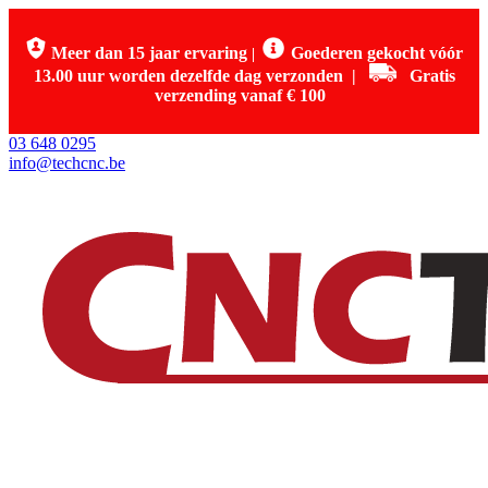
Meer dan 15 jaar ervaring
Goederen gekocht vóór
|
13.00 uur worden dezelfde dag verzonden
|
Gratis
verzending vanaf € 100
03 648 0295
info@techcnc.be