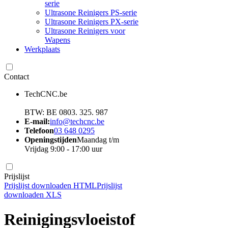
serie
Ultrasone Reinigers PS-serie
Ultrasone Reinigers PX-serie
Ultrasone Reinigers voor
Wapens
Werkplaats
Contact
TechCNC.be
BTW: BE 0803. 325. 987
E-mail:
info@techcnc.be
Telefoon
03 648 0295
Openingstijden
Maandag t/m
Vrijdag 9:00 - 17:00 uur
Prijslijst
Prijslijst downloaden HTML
Prijslijst
downloaden XLS
Reinigingsvloeistof