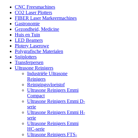
CNC Freesmachines
CO2 Laser Plotters
FIBER Laser Markeermachines
Gastronomie
Gezondheid, Medicine
Huis en Tuin
LED Beamers
Plotery Laserowe
Polygrafische Materialen
Snijplotters
Transferpersen
Ultrasone Reinigers
Industriële Ultrasone
Reinigers
Reinigingsvloeistof
Ultrasone Reinigers Emmi
Compact
Ultrasone Reinigers Emmi D-
serie
Ultrasone Reinigers Emmi H-
serie
Ultrasone Reinigers Emmi
HC-serie
Ultrasone Reinigers FTS-